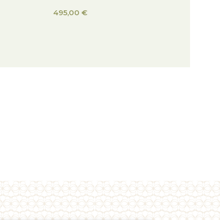
495,00
€