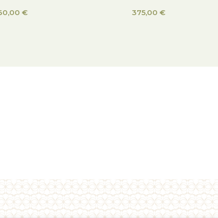
60,00
€
375,00
€